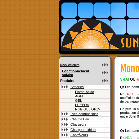
Nos Valeurs
Mono
Fonctionnement
solaire
VRAI
OU
F
Produits
Q:
Les panne
Batteries
Plomb-Acide
R:
FAUX
- L
AGM
coefficient 
GEL
de panneaux d
LiFEPO4
De plus, la b
Rolls GEL OPzV
production d
Piles combustibles
entre 85 et 
Chauffe Eau
Chargeurs
Chargeur Lithium
Q:
Les panne
Contrôleurs
R:
VRAI
- La