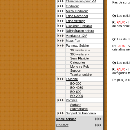
Climatisation pour VR
Pas de scrupu
Onduleur
Micro-Onduleur
Q:
Les cellul
Frigo NovaKool
Frigo Vitrifrigo
R:
FAUX
- I
de ces deux
Glacières Portable
Réfrigération solaire
Ventilateur 12V
Q:
Les deux 
Maxx Fan
Panneau Solaire
R:
FAUX
- S
cristallins 
300 watts et +
300 watts et -
Semi Flexible
Catégories
Q:
Les cellu
Mono vs Poly
R:
FAUX
- I
Support
catégories #
Tracker solaire
Éolienne
De plus, le c
EO-300
EO-4030
EO-600
EO-2000
Pompes
Surface
Submersible
Support de Panneaux
Notre service
Contact