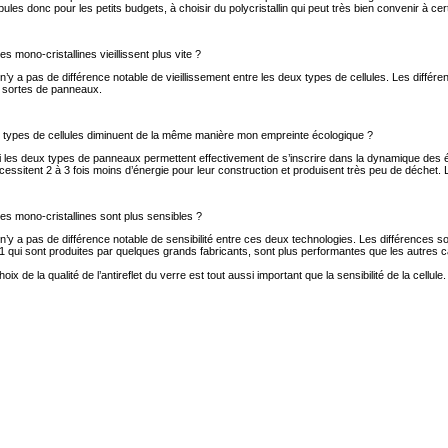
les donc pour les petits budgets, à choisir du polycristallin qui peut très bien convenir à cert
es mono-cristallines vieillissent plus vite ?
l n’y a pas de différence notable de vieillissement entre les deux types de cellules. Les différ
 sortes de panneaux.
types de cellules diminuent de la même manière mon empreinte écologique ?
i les deux types de panneaux permettent effectivement de s’inscrire dans la dynamique des 
nécessitent 2 à 3 fois moins d’énergie pour leur construction et produisent très peu de déchet
les mono-cristallines sont plus sensibles ?
l n’y a pas de différence notable de sensibilité entre ces deux technologies. Les différences s
1 qui sont produites par quelques grands fabricants, sont plus performantes que les autres c
hoix de la qualité de l’antireflet du verre est tout aussi important que la sensibilité de la cellule.