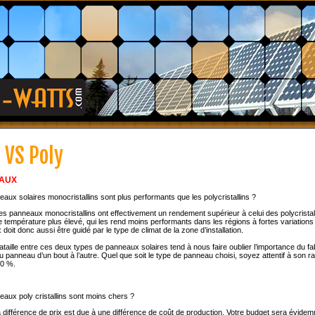
 VS Poly
AUX
aux solaires monocristallins sont plus performants que les polycristallins ?
es panneaux monocristallins ont effectivement un rendement supérieur à celui des polycristall
de température plus élevé, qui les rend moins performants dans les régions à fortes variation
oit donc aussi être guidé par le type de climat de la zone d’installation.
ataille entre ces deux types de panneaux solaires tend à nous faire oublier l’importance du fabr
u panneau d’un bout à l’autre. Quel que soit le type de panneau choisi, soyez attentif à son ra
90 %.
aux poly cristallins sont moins chers ?
 différence de prix est due à une différence de coût de production. Votre budget sera évidem