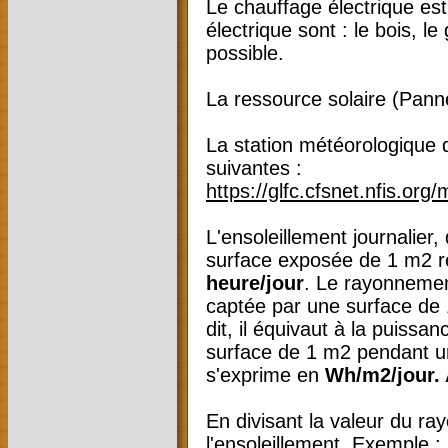
Le chauffage électrique es
électrique sont : le bois, l
possible.
La ressource solaire (Pann
La station météorologique 
suivantes :
https://glfc.cfsnet.nfis.or
L'ensoleillement journalier
surface exposée de 1 m2 r
heure/jour
. Le rayonnement
captée par une surface de 
dit, il équivaut à la puiss
surface de 1 m2 pendant un
s'exprime en
Wh/m2/jour. 
En divisant la valeur du ra
l'ensoleillement. Exemple 