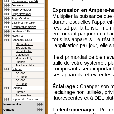
Climatisation pour VR
Onduleur
Expression en Ampère-heu
Micro-Onduleur
Frigo NovaKool
Multiplier la puissance qu
Frigo Vitrifrigo
durant lesquelles l'appareil
Glacières Portable
résultat par la tension nomi
Réfrigération solaire
Ventilateur 12V
en courant par jour de chaq
Maxx Fan
tous les appareils ; le résu
Panneau Solaire
l'application par jour, elle
300 watts et +
300 watts et -
Semi Flexible
Catégories
Il est primordial de bien év
Mono vs Poly
taille de votre système ; pl
Support
Tracker solaire
composants sera importante 
Éolienne
ses appareils, et éviter le
EO-300
EO-4030
EO-600
EO-2000
Éclairage :
Changer son mod
Pompes
l’éclairage non utilisés, pr
Surface
Submersible
fluorescentes et à DEL plu
Support de Panneaux
Notre service
L'électroménager :
Préfér
Contact