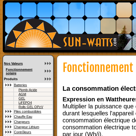
Fonctionnement 
Nos Valeurs
Fonctionnement
solaire
Produits
Batteries
La consommation électr
Plomb-Acide
AGM
Expression en Wattheures
GEL
LiFEPO4
Multiplier la puissance qu
Rolls GEL OPzV
Piles combustibles
durant lesquelles l'appareil
Chauffe Eau
consommation électrique de 
Chargeurs
consommation électrique tot
Chargeur Lithium
Contrôleurs
par jour (Wh/j).